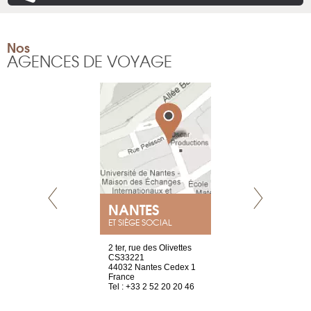
Nos
AGENCES DE VOYAGE
NEUVE
NANTES
GENÈV
ET SIÈGE SOCIAL
a-shop
2 ter, rue des Olivettes
rue de Montc
el, 106
CS33221
1207 Genèv
neuve
44032 Nantes Cedex 1
Suisse
France
Tel : +41 22 
1 965 65 00
Tel : +33 2 52 20 20 46