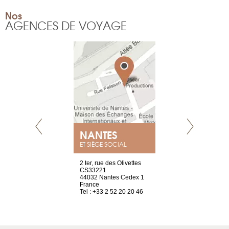
Nos
AGENCES DE VOYAGE
NEUVE
NANTES
GENÈV
ET SIÈGE SOCIAL
a-shop
2 ter, rue des Olivettes
rue de Montc
el, 106
CS33221
1207 Genèv
neuve
44032 Nantes Cedex 1
Suisse
France
Tel : +41 22 
1 965 65 00
Tel : +33 2 52 20 20 46