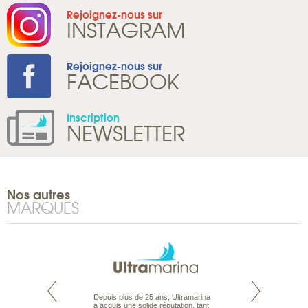
Rejoignez-nous sur
INSTAGRAM
Rejoignez-nous sur
FACEBOOK
Inscription
NEWSLETTER
Nos autres
MARQUES
rte propose tous
Depuis plus de 25 ans, Ultramarina
Parce que nous 
ages aux Maldives,
a acquis une solide réputation, tant
vous des passionn