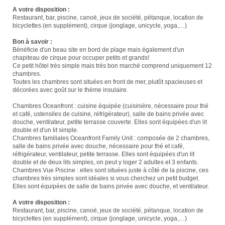
A votre disposition :
Restaurant, bar, piscine, canoë, jeux de société, pétanque, location de
bicyclettes (en supplément), cirque (jonglage, unicycle, yoga,…)
Bon à savoir :
Bénéficie d'un beau site en bord de plage mais également d'un
chapiteau de cirque pour occuper petits et grands!
Ce petit hôtel très simple mais très bon marché comprend uniquement 12
chambres.
Toutes les chambres sont situées en front de mer, plutôt spacieuses et
décorées avec goût sur le thème insulaire.
Chambres Oceanfront : cuisine équipée (cuisinière, nécessaire pour thé
et café, ustensiles de cuisine, réfrigérateur), salle de bains privée avec
douche, ventilateur, petite terrasse couverte. Elles sont équipées d'un lit
double et d'un lit simple.
Chambres familiales Oceanfront Family Unit : composée de 2 chambres,
salle de bains privée avec douche, nécessaire pour thé et café,
réfrigérateur, ventilateur, petite terrasse. Elles sont équipées d'un lit
double et de deux lits simples, on peut y loger 2 adultes et 3 enfants.
Chambres Vue Piscine : elles sont situées juste à côté de la piscine, ces
chambres très simples sont idéales si vous cherchez un petit budget.
Elles sont équipées de salle de bains privée avec douche, et ventilateur.
A votre disposition :
Restaurant, bar, piscine, canoë, jeux de société, pétanque, location de
bicyclettes (en supplément), cirque (jonglage, unicycle, yoga,…)