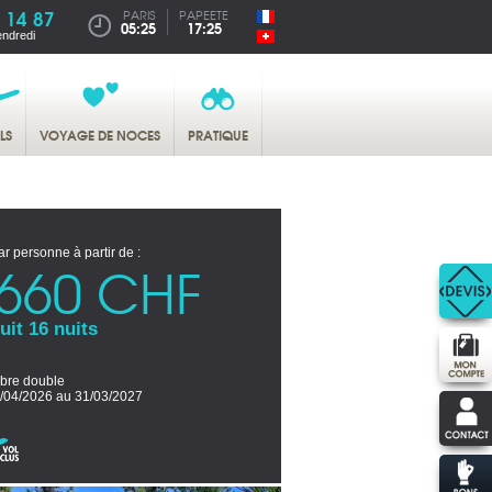
 14 87
PARIS
PAPEETE
05:25
17:25
endredi
LS
VOYAGE DE NOCES
PRATIQUE
ar personne à partir de :
660 CHF
uit 16 nuits
re double
/04/2026 au 31/03/2027