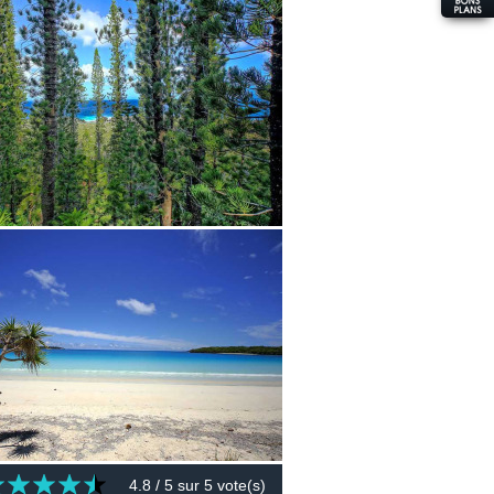
4.8
/ 5 sur
5
vote(s)