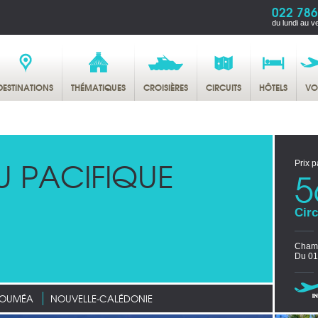
022 786
du lundi au v
DESTINATIONS
THÉMATIQUES
CROISIÈRES
CIRCUITS
HÔTELS
VO
U PACIFIQUE
Prix p
5
Circ
Chamb
Du 01
OUMÉA
NOUVELLE-CALÉDONIE