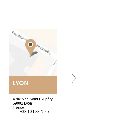
LYON
VILLENEUVE
4 rue A de Saint-Exupéry
Chez Scuba-shop
69002 Lyon
Route d’Arvel, 106
France
1844 Villeneuve
Tel : +33 4 81 88 45 67
Suisse
Tel : +41 21 965 65 00