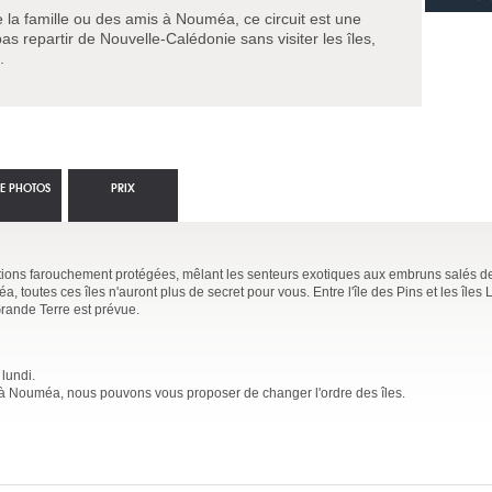
e la famille ou des amis à Nouméa, ce circuit est une
s repartir de Nouvelle-Calédonie sans visiter les îles,
.
IE PHOTOS
PRIX
raditions farouchement protégées, mêlant les senteurs exotiques aux embruns salés d
éa, toutes ces îles n'auront plus de secret pour vous. Entre l'île des Pins et les îles
rande Terre est prévue.
 lundi.
 à Nouméa, nous pouvons vous proposer de changer l'ordre des îles.