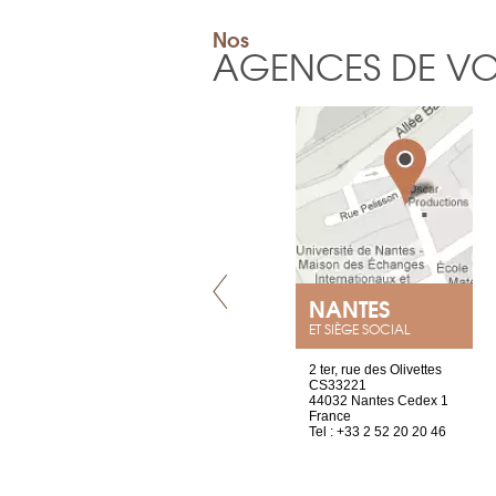
Nos
AGENCES DE V
VILLENEUVE
NANTES
ET SIÈGE SOCIAL
Chez Scuba-shop
2 ter, rue des Olivettes
Route d’Arvel, 106
CS33221
1844 Villeneuve
44032 Nantes Cedex 1
Suisse
France
Tel : +41 21 965 65 00
Tel : +33 2 52 20 20 46