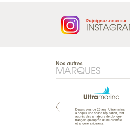
Rejoignez-nous sur
INSTAGR
Nos autres
MARQUES
Maldives à la Carte propose tous
Depuis plus de 25 ans, Ultramarina
les types de voyages aux Maldives,
a acquis une solide réputation, tant
en séjour ou en croisière, pour des
auprès des amateurs de plongée
couples, des vacances en famille ou
français qu’auprès d’une clientèle
individuels amateurs de croisière.
étrangère exigeante.
Une sélection d’îles et hôtels, fruit