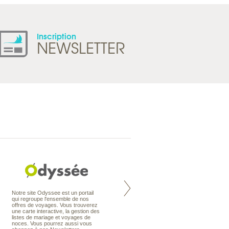
Inscription
NEWSLETTER
Nouvelle-Zélande à la carte
Notre site Odyssee est un portail
organise votre séjour en Nouvelle-
qui regroupe l'ensemble de nos
Zélande, en circuit, en autotour ou
offres de voyages. Vous trouverez
en voyage sur mesure. Nos
une carte interactive, la gestion des
conseillers en voyage sont des
listes de mariage et voyages de
spécialistes de ce pays qu’ils
noces. Vous pourrez aussi vous
connaissent presque comme leur