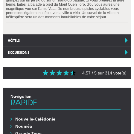
grimpez sur un jet ski ou sur un stand-up paddle. Si vous préférez la terre
ferme, faites la balade à pied du Mont Ouen Toro, d'où vous aurez une
magnifique vue sur l'anse Vata. De nombreuses pistes cyclables vous
permettent également découvrir la ville à vélo. Un survol de la ville en
hélicoptère sera un des moments inoubliables de votre séjour.
HÔTELS
EXCURSIONS
4.57
/ 5 sur
314
vote(s)
Navigation
RAPIDE
Nouvelle-Calédonie
Nouméa
Grande Terre