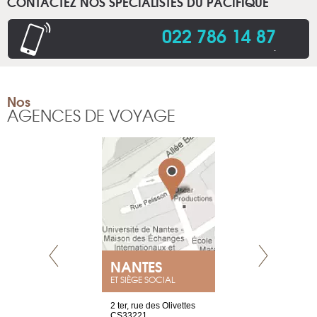
CONTACTEZ NOS SPÉCIALISTES DU PACIFIQUE
022 786 14 87
.
Nos
AGENCES DE VOYAGE
NEUVE
NANTES
GENÈV
ET SIÈGE SOCIAL
a-shop
2 ter, rue des Olivettes
rue de Montc
el, 106
CS33221
1207 Genèv