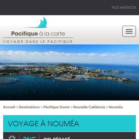
NOS AGENCES
VOYAGE DANS LE PACIFIQUE
Accueil
>
Destinations
>
Pacifique Ouest
>
Nouvelle-Calédonie
>
Nouméa
VOYAGE À NOUMÉA
26°C