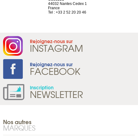
neuve
44032 Nantes Cedex 1
Suisse
France
Tel : +41 22 
1 965 65 00
Tel : +33 2 52 20 20 46
Rejoignez-nous sur
INSTAGRAM
Rejoignez-nous sur
FACEBOOK
Inscription
NEWSLETTER
Nos autres
MARQUES