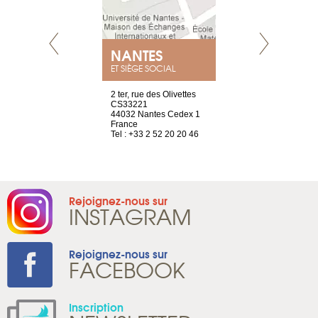
NEUVE
NANTES
GENÈV
ET SIÈGE SOCIAL
a-shop
2 ter, rue des Olivettes
rue de Montc
el, 106
CS33221
1207 Genèv
neuve
44032 Nantes Cedex 1
Suisse
France
Tel : +41 22 
1 965 65 00
Tel : +33 2 52 20 20 46
Rejoignez-nous sur
INSTAGRAM
Rejoignez-nous sur
FACEBOOK
Inscription