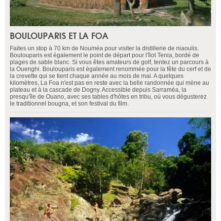
BOULOUPARIS ET LA FOA
Faites un stop à 70 km de Nouméa pour visiter la distillerie de niaoulis.
Boulouparis est également le point de départ pour l'îlot Tenia, bordé de
plages de sable blanc. Si vous êtes amateurs de golf, tentez un parcours à
la Ouenghi. Boulouparis est également renommée pour la fête du cerf et de
la crevette qui se tient chaque année au mois de mai. A quelques
kilomètres, La Foa n'est pas en reste avec la belle randonnée qui mène au
plateau et à la cascade de Dogny. Accessible depuis Sarraméa, la
presqu'île de Ouano, avec ses tables d'hôtes en tribu, où vous dégusterez
le traditionnel bougna, et son festival du film.