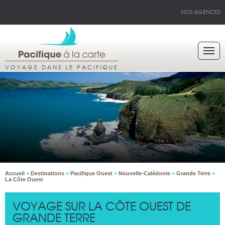
NOS AGENCES
VOYAGE DANS LE PACIFIQUE
Accueil
>
Destinations
>
Pacifique Ouest
>
Nouvelle-Calédonie
>
Grande Terre
>
La Côte Ouest
VOYAGE SUR LA CÔTE OUEST DE
GRANDE TERRE