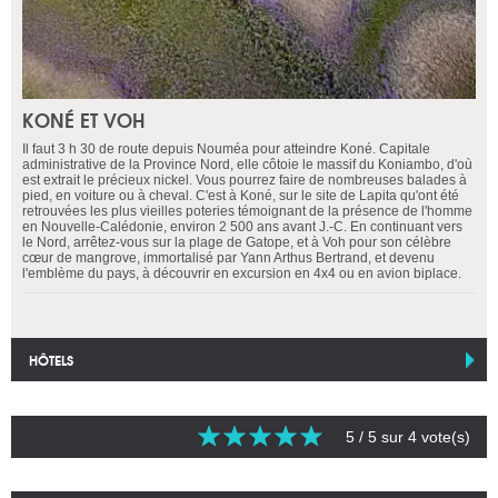
KONÉ ET VOH
Il faut 3 h 30 de route depuis Nouméa pour atteindre Koné. Capitale
administrative de la Province Nord, elle côtoie le massif du Koniambo, d'où
est extrait le précieux nickel. Vous pourrez faire de nombreuses balades à
pied, en voiture ou à cheval. C'est à Koné, sur le site de Lapita qu'ont été
retrouvées les plus vieilles poteries témoignant de la présence de l'homme
en Nouvelle-Calédonie, environ 2 500 ans avant J.-C. En continuant vers
le Nord, arrêtez-vous sur la plage de Gatope, et à Voh pour son célèbre
cœur de mangrove, immortalisé par Yann Arthus Bertrand, et devenu
l'emblème du pays, à découvrir en excursion en 4x4 ou en avion biplace.
HÔTELS
5
/ 5 sur
4
vote(s)