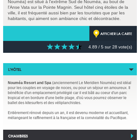
Nouméa)
est situé à l'extrême Sud de Nouméa, au bout de
l'Anse Vata sur la Pointe Magnin. Seul hôtel cinq étoiles de la
ville, il est fréquenté aussi bien par les touristes que par les
habitants, qui aiment son ambiance chic et décontractée.
AFFICHER LA CARTE
4.89
/ 5 sur
28
vote(s)
L’HÔTEL
Nouméa Resort and Spa
(anciennement
Le Meridien Nouméa)
est idéal
pour les couples en voyage de noces, ou pour un séjour en amoureux. Il
bénéficie d'un emplacement privilégié car il est bâti au coeur d'un parc
tropical et en bordure d'une belle plage, d'où vous pourrez observer le
ballet des kitesurfers et des véliplanchistes.
Entièrement rénové depuis un an, il est devenu moderne et accueillant,
mélangeant le raffinement à la française et la convivialité du Pacifique.
CHAMBRES