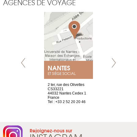
AGENCES DE VOYAGE
NEUVE
NANTES
GENÈV
ET SIÈGE SOCIAL
a-shop
2 ter, rue des Olivettes
rue de Montc
el, 106
CS33221
1207 Genèv
neuve
44032 Nantes Cedex 1
Suisse
France
Tel : +41 22 
1 965 65 00
Tel : +33 2 52 20 20 46
Rejoignez-nous sur