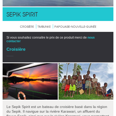
SEPIK SPIRIT
CROISIÈRE
TIMBUNKE
PAPOUASIE-NOUVELLE-GUINÉE
Si vous souhaitez connaitre le prix de ce produit merci de
nous
contacter
Croisière
Le Sepik Spirit est un bateau de croisière basé dans la région
du Sepik. Il navigue sur la rivière Karawari, un affluent du
fleuve Sepik, ainsi que sur la rivière Krosmeri, vous permettant