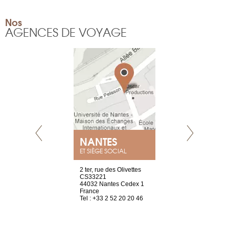
Nos
AGENCES DE VOYAGE
NEUVE
NANTES
GENÈV
ET SIÈGE SOCIAL
a-shop
2 ter, rue des Olivettes
rue de Montc
el, 106
CS33221
1207 Genèv
neuve
44032 Nantes Cedex 1
Suisse
France
Tel : +41 22 
1 965 65 00
Tel : +33 2 52 20 20 46