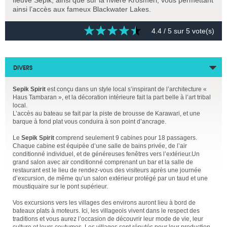
ainsi l’accès aux fameux Blackwater Lakes.
4.4
/ 5 sur
5
vote(s)
DIVERS
Sepik Spirit
est conçu dans un style local s’inspirant de l’architecture «
Haus Tambaran », et la décoration intérieure fait la part belle à l’art tribal
local.
L’accès au bateau se fait par la piste de brousse de Karawari, et une
barque à fond plat vous conduira à son point d’ancrage.
Le
Sepik Spirit
comprend seulement 9 cabines pour 18 passagers.
Chaque cabine est équipée d’une salle de bains privée, de l’air
conditionné individuel, et de généreuses fenêtres vers l’extérieur.
Un
grand salon avec air conditionné comprenant un bar et la salle de
restaurant est le lieu de rendez-vous des visiteurs après une journée
d’excursion, de même qu’un salon extérieur protégé par un taud et une
moustiquaire sur le pont supérieur.
Vos excursions vers les villages des environs auront lieu à bord de
bateaux plats à moteurs. Ici, les villageois vivent dans le respect des
traditions et vous aurez l’occasion de découvrir leur mode de vie, leur
culture et leurs coutumes. Les villages sont réputés pour leur production