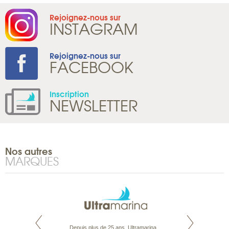
Rejoignez-nous sur
INSTAGRAM
Rejoignez-nous sur
FACEBOOK
Inscription
NEWSLETTER
Nos autres
MARQUES
rte propose tous
Depuis plus de 25 ans, Ultramarina
Parce que nous 