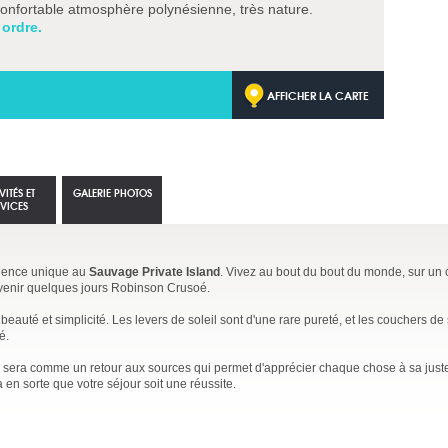
confortable atmosphère polynésienne, très nature.
 ordre.
AFFICHER LA CARTE
VITÉS ET
GALERIE PHOTOS
RVICES
ience unique au
Sauvage Private Island
. Vivez au bout du bout du monde, sur un c
devenir quelques jours Robinson Crusoé.
 beauté et simplicité. Les levers de soleil sont d'une rare pureté, et les couchers de 
é.
sera comme un retour aux sources qui permet d'apprécier chaque chose à sa juste 
 en sorte que votre séjour soit une réussite.