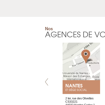
Nos
AGENCES DE V
VILLENEUVE
NANTES
ET SIÈGE SOCIAL
Chez Scuba-shop
2 ter, rue des Olivettes
Route d’Arvel, 106
CS33221