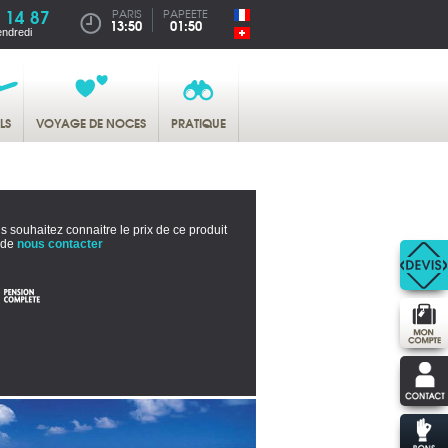
 14 87
PARIS
PAPEETE
13:50
01:50
endredi
LS
VOYAGE DE NOCES
PRATIQUE
s souhaitez connaitre le prix de ce produit
 de
nous contacter