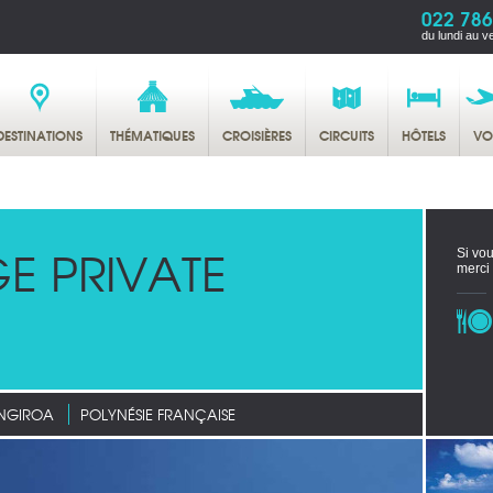
022 786
du lundi au v
DESTINATIONS
THÉMATIQUES
CROISIÈRES
CIRCUITS
HÔTELS
VO
E PRIVATE
Si vou
merci
NGIROA
POLYNÉSIE FRANÇAISE