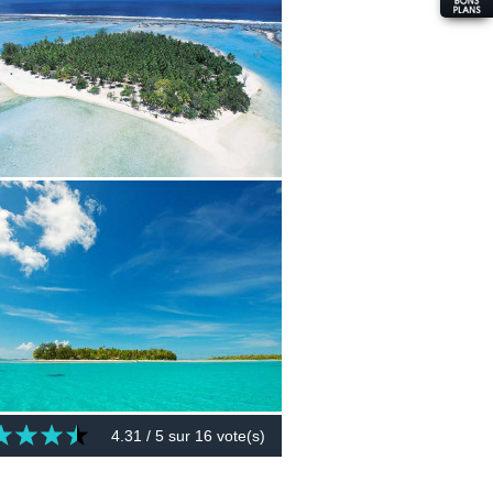
4.31
/ 5 sur
16
vote(s)