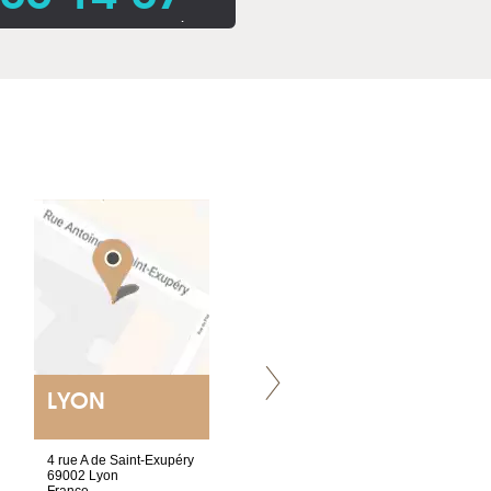
.
LYON
VILLENEUVE
4 rue A de Saint-Exupéry
Chez Scuba-shop
69002 Lyon
Route d’Arvel, 106