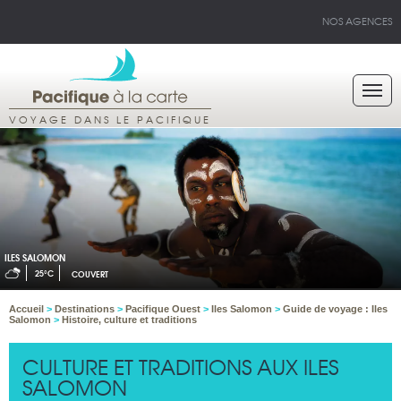
NOS AGENCES
VOYAGE DANS LE PACIFIQUE
ILES SALOMON
25°C
COUVERT
Accueil
>
Destinations
>
Pacifique Ouest
>
Iles Salomon
>
Guide de voyage : Iles
Salomon
>
Histoire, culture et traditions
CULTURE ET TRADITIONS AUX ILES
SALOMON