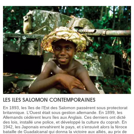
LES ILES SALOMON CONTEMPORAINES
En 1893, les îles de l’Est des Salomon passèrent sous protectorat
britannique. L’Ouest était sous gestion allemande. En 1899, les
Allemands cédèrent leurs îles aux Anglais. Ces derniers ont dicté
des lois, installé une police, et développé la culture du coprah. En
1942, les Japonais envahirent le pays, et s’ensuivit alors la féroce
bataille de Guadalcanal qui donna la victoire aux alliés, au prix de