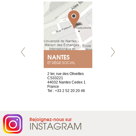
NEUVE
NANTES
GENÈV
ET SIÈGE SOCIAL
a-shop
2 ter, rue des Olivettes
rue de Montc
el, 106
CS33221
1207 Genèv
neuve
44032 Nantes Cedex 1
Suisse
France
Tel : +41 22 
1 965 65 00
Tel : +33 2 52 20 20 46
Rejoignez-nous sur
INSTAGRAM