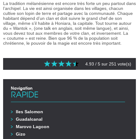
La tradition mélanésienne est encore très forte un peu partout dans
l’archipel. La vie est ainsi organisée dans les villages, chacun
cultive son lopin de terre et partage avec la communauté. Chaque
habitant dépend d’un clan et doit suivre le grand chef de son
village, même s’il habite à Honiara, la capitale. Tout tourne autour
du « Wantok », (one talk en anglais, soit même langue), et ainsi,
vous devez tout aux membres de votre clan, et inversement. La
« coutume » est reine. Bien que 96 % de la population soit
chrétienne, le pouvoir de la magie est encore très important.
4.93
/ 5 sur
251
vote(s)
Navigation
RAPIDE
Iles Salomon
Guadalcanal
Marovo Lagoon
Gizo