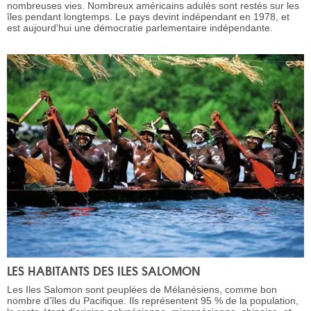
nombreuses vies. Nombreux américains adulés sont restés sur les
îles pendant longtemps. Le pays devint indépendant en 1978, et
est aujourd'hui une démocratie parlementaire indépendante.
LES HABITANTS DES ILES SALOMON
Les Iles Salomon sont peuplées de Mélanésiens, comme bon
nombre d’îles du Pacifique. Ils représentent 95 % de la population,