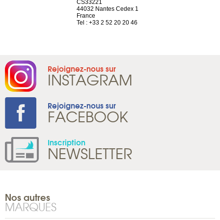
el, 106
CS33221
1207 Genèv
neuve
44032 Nantes Cedex 1
Suisse
France
Tel : +41 22 
1 965 65 00
Tel : +33 2 52 20 20 46
Rejoignez-nous sur
INSTAGRAM
Rejoignez-nous sur
FACEBOOK
Inscription
NEWSLETTER
Nos autres
MARQUES