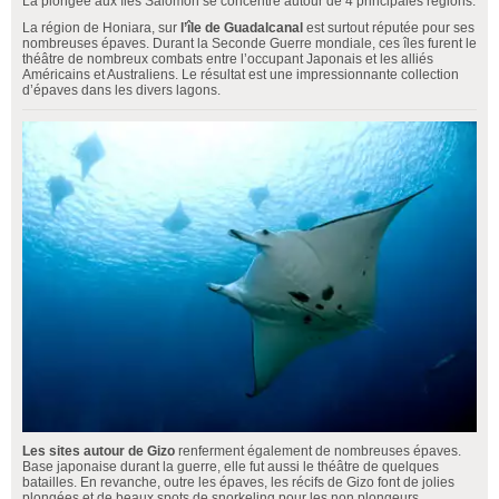
La plongée aux îles Salomon se concentre autour de 4 principales régions.
La région de Honiara, sur
l’île de Guadalcanal
est surtout réputée pour ses
nombreuses épaves. Durant la Seconde Guerre mondiale, ces îles furent le
théâtre de nombreux combats entre l’occupant Japonais et les alliés
Américains et Australiens. Le résultat est une impressionnante collection
d’épaves dans les divers lagons.
Les sites autour de Gizo
renferment également de nombreuses épaves.
Base japonaise durant la guerre, elle fut aussi le théâtre de quelques
batailles. En revanche, outre les épaves, les récifs de Gizo font de jolies
plongées et de beaux spots de snorkeling pour les non plongeurs.