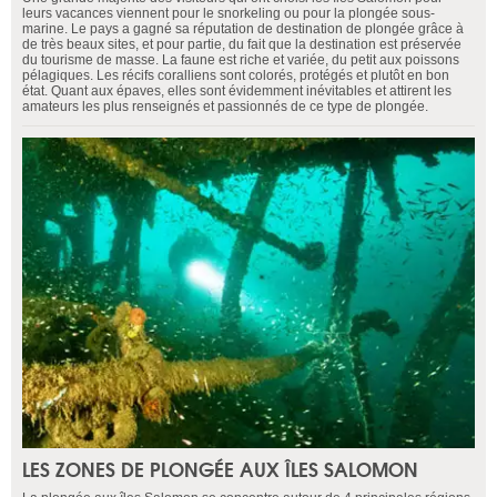
leurs vacances viennent pour le snorkeling ou pour la plongée sous-
marine. Le pays a gagné sa réputation de destination de plongée grâce à
de très beaux sites, et pour partie, du fait que la destination est préservée
du tourisme de masse. La faune est riche et variée, du petit aux poissons
pélagiques. Les récifs coralliens sont colorés, protégés et plutôt en bon
état. Quant aux épaves, elles sont évidemment inévitables et attirent les
amateurs les plus renseignés et passionnés de ce type de plongée.
LES ZONES DE PLONGÉE AUX ÎLES SALOMON