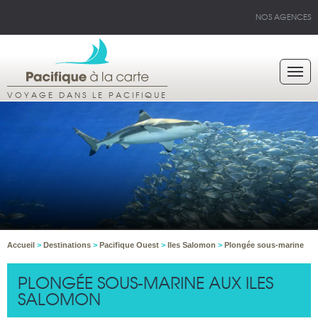
NOS AGENCES
VOYAGE DANS LE PACIFIQUE
Accueil
>
Destinations
>
Pacifique Ouest
>
Iles Salomon
>
Plongée sous-marine
PLONGÉE SOUS-MARINE AUX ILES
SALOMON