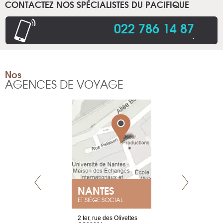
CONTACTEZ NOS SPÉCIALISTES DU PACIFIQUE
022 786 14 87
.
Nos
AGENCES DE VOYAGE
NEUVE
NANTES
GENÈV
ET SIÈGE SOCIAL
a-shop
2 ter, rue des Olivettes
rue de Montc