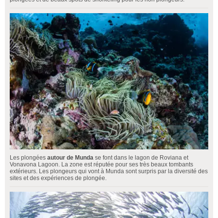
Les plongées
autour de Munda
se font dans le lagon de Roviana et
Vonavona Lagoon. La zone est réputée pour ses très beaux tombants
extérieurs. Les plongeurs qui vont à Munda sont surpris par la diversité des
sites et des expériences de plongée.