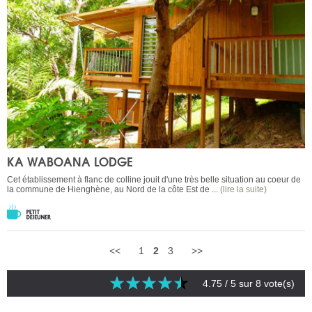
KA WABOANA LODGE
Cet établissement à flanc de colline jouit d'une très belle situation au coeur de
la commune de Hienghène, au Nord de la côte Est de ...
(lire la suite)
<<
1
2
3
>>
4.75
/ 5 sur
8
vote(s)