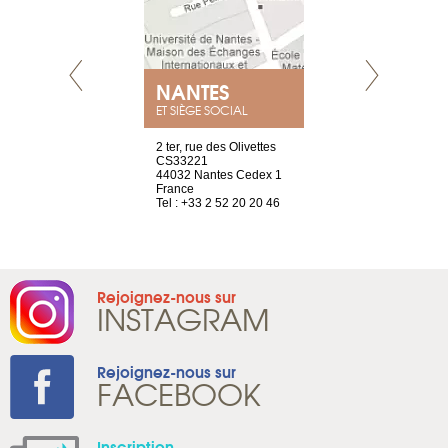
NEUVE
NANTES
GENÈV
ET SIÈGE SOCIAL
a-shop
2 ter, rue des Olivettes
rue de Montc
el, 106
CS33221
1207 Genèv
neuve
44032 Nantes Cedex 1
Suisse
France
Tel : +41 22 
1 965 65 00
Tel : +33 2 52 20 20 46
Rejoignez-nous sur
INSTAGRAM
Rejoignez-nous sur
FACEBOOK
Inscription