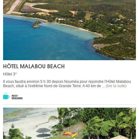
HÔTEL MALABOU BEACH
Hôtel 3*
Il vous faudra environ 5 h 30 depuis Nouméa pour rejoindre l'Hôtel Malabou
Beach, situé à l'extrême Nord de Grande Terre. A 40 km de ...
(lire la suite)