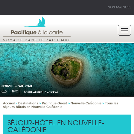
NOS AGENCES
VOYAGE DANS LE PACIFIQUE
NOUVELLE-CALÉDONIE
19°C
PARTIELLEMENT NUAGEUX
Accueil
>
Destinations
>
Pacifique Ouest
>
Nouvelle-Calédonie
>
Tous les
séjours-hôtels en Nouvelle-Calédonie
SÉJOUR-HÔTEL EN NOUVELLE-
CALÉDONIE