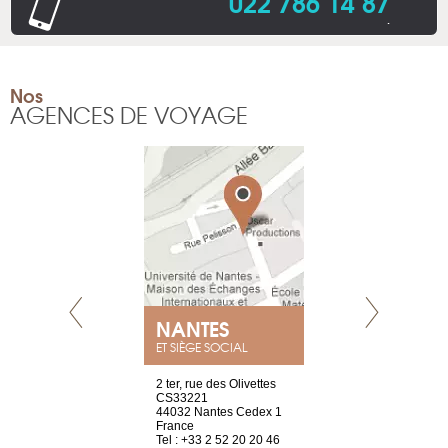
022 786 14 87
.
Nos
AGENCES DE VOYAGE
NEUVE
NANTES
GENÈV
ET SIÈGE SOCIAL
a-shop
2 ter, rue des Olivettes
rue de Montc
el, 106
CS33221
1207 Genèv
neuve
44032 Nantes Cedex 1
Suisse
France
Tel : +41 22 
1 965 65 00
Tel : +33 2 52 20 20 46