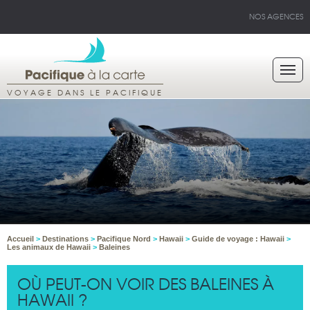
NOS AGENCES
VOYAGE DANS LE PACIFIQUE
Accueil
>
Destinations
>
Pacifique Nord
>
Hawaii
>
Guide de voyage : Hawaii
>
Les animaux de Hawaii
>
Baleines
OÙ PEUT-ON VOIR DES BALEINES À
HAWAII ?