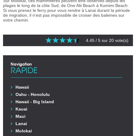
Sur Molokai, ces mammifères peuvent être observés depuis les
plages le long de la côte Sud, de One Alii Beach à Kumimi Beach.
Si vous prenez le ferry pour vous rendre à Lanai durant la période
de migration, il n’est pas impossible de croiser des baleines sur
votre chemin.
4.45
/ 5 sur
20
vote(s)
Navigation
RAPIDE
Hawaii
Oahu - Honolulu
Hawaii - Big Island
Kauai
Maui
Lanai
Molokai