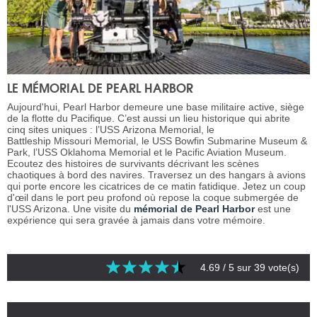
LE MÉMORIAL DE PEARL HARBOR
Aujourd'hui, Pearl Harbor demeure une base militaire active, siège
de la flotte du Pacifique. C’est aussi un lieu historique qui abrite
cinq sites uniques : l’USS Arizona Memorial, le
Battleship Missouri Memorial, le USS Bowfin Submarine Museum &
Park, l’USS Oklahoma Memorial et le Pacific Aviation Museum.
Ecoutez des histoires de survivants décrivant les scènes
chaotiques à bord des navires. Traversez un des hangars à avions
qui porte encore les cicatrices de ce matin fatidique. Jetez un coup
d'œil dans le port peu profond où repose la coque submergée de
l'USS Arizona. Une visite du
mémorial de Pearl Harbor
est une
expérience qui sera gravée à jamais dans votre mémoire.
4.69
/ 5 sur
39
vote(s)