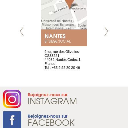
NEUVE
NANTES
GENÈV
ET SIÈGE SOCIAL
a-shop
2 ter, rue des Olivettes
rue de Montc
el, 106
CS33221
1207 Genèv
neuve
44032 Nantes Cedex 1
Suisse
France
Tel : +41 22 
1 965 65 00
Tel : +33 2 52 20 20 46
Rejoignez-nous sur
INSTAGRAM
Rejoignez-nous sur
FACEBOOK