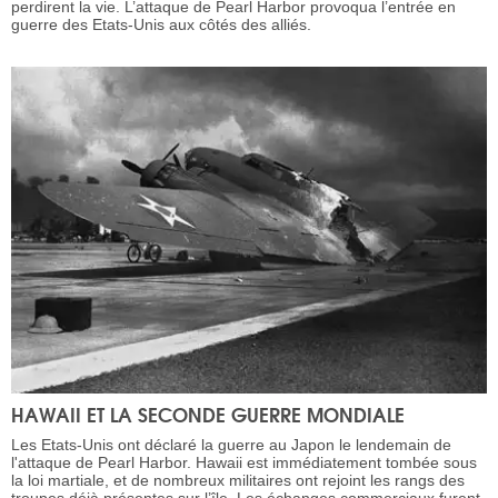
perdirent la vie. L’attaque de Pearl Harbor provoqua l’entrée en
guerre des Etats-Unis aux côtés des alliés.
HAWAII ET LA SECONDE GUERRE MONDIALE
Les Etats-Unis ont déclaré la guerre au Japon le lendemain de
l'attaque de Pearl Harbor. Hawaii est immédiatement tombée sous
la loi martiale, et de nombreux militaires ont rejoint les rangs des
troupes déjà présentes sur l’île. Les échanges commerciaux furent