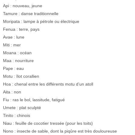
Api : nouveau, jeune
Tamure : danse traditionnelle
Moripata : lampe à pétrole ou électrique
Fenua : terre, pays
Avae : lune
Miti : mer
Moana : océan
Maa : nourriture
Pape : eau
Motu : îlot corallien
Hoa : chenal entre les différents motu d’un atoll
Aita : non
Fiu : ras le bol, lassitude, fatigué
Umete : plat sculpté
Tinito : chinois
Niau : feuille de cocotier tressée (pour les toits)
Nono : insecte de sable, dont la piqûre est très douloureuse