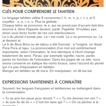
CLÉS POUR COMPRENDRE LE TAHITIEN
Le langage tahitien utilise 8 consonnes f, h, m, n, p, r, t, v, et 5
voyelles : a, e, i, o, u. Plus la glottale ‘.
Chaque lettre se prononce, le e, qui ne prend pas d’accent doit être
énoncé é. Ainsi Papeete devient, parlé, Papéété. N’oubliez pas,
sinon vous ferez hurler de rire vos interlocuteurs.
Le s du pluriel n’existe pas. Le r est roulé. Le u se prononce ou. Le
ai devient aï.
Le b de Bora Bora ou de tabou a été francisé : à l’origine, on disait
Pora Pora et tapu. La prononciation d’un mot est extrêmement
importante, selon l’intonation, le mot identique à l’écrit change
totalement de sens.
Parau
, par exemple signifie, nacre, parler,
paréo en fonction de l’intonation. Dans les pages de ce site, nous
avons conservé en italique les noms locaux, sans l’accord du pluriel
qui n’a pas d’équivalent en tahitien.
Manger en tahitien se dit ma’a. En marquisien, on dit kai kai.
EXPRESSIONS TAHITIENNES À CONNAÎTRE
Souvent, les langues françaises et tahitiennes se mélangent dans
la conversation.
« Tu as pris ton
peue
pour dormir ? » « Tu me donnes ton
vini
? »
« Je suis
fiu
de toi » « C’est ton
tane api
? » « On va pêcher à la
moripata
»