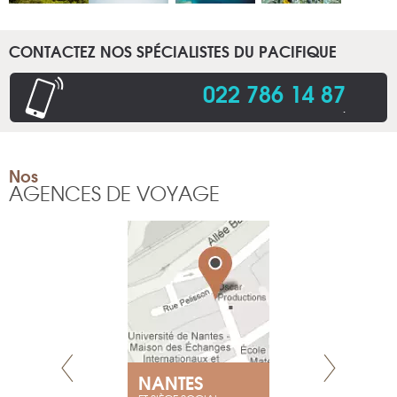
CONTACTEZ NOS SPÉCIALISTES DU PACIFIQUE
022 786 14 87
.
Nos
AGENCES DE VOYAGE
NEUVE
NANTES
GENÈV