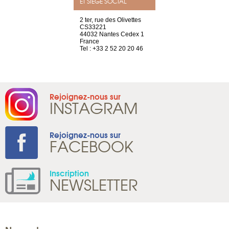
ET SIÈGE SOCIAL
a-shop
2 ter, rue des Olivettes
rue de Montc
el, 106
CS33221
1207 Genèv
neuve
44032 Nantes Cedex 1
Suisse
France
Tel : +41 22 
1 965 65 00
Tel : +33 2 52 20 20 46
Rejoignez-nous sur
INSTAGRAM
Rejoignez-nous sur
FACEBOOK
Inscription
NEWSLETTER