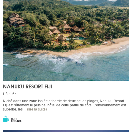
NANUKU RESORT FIJI
Hôtel 5*
Niché dans une zone isolée et bordé de deux belles plages, Nanuku Resort
Fiji est sûrement le plus bel hôtel de cette partie de côte. L’environnement est
superbe, les ...
(lire la suite)