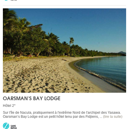
OARSMAN'S BAY LODGE
Hôtel 2*
Sur l'île de Nacula, pratiquement à l'extrême Nord de l'archipel des Yasawa.
Oarsman’s Bay Lodge est un petit hôtel tenu par des Fidjiens, ...
(lire la suite)