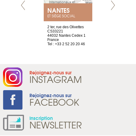
NEUVE
NANTES
GENÈV
ET SIÈGE SOCIAL
a-shop
2 ter, rue des Olivettes
rue de Montc
el, 106
CS33221
1207 Genèv
neuve
44032 Nantes Cedex 1
Suisse
France
Tel : +41 22 
1 965 65 00
Tel : +33 2 52 20 20 46
Rejoignez-nous sur
INSTAGRAM
Rejoignez-nous sur
FACEBOOK
Inscription
NEWSLETTER