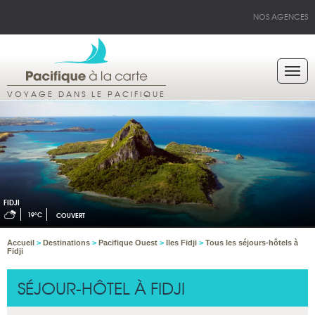
NOS AGENCES
VOYAGE DANS LE PACIFIQUE
FIDJI
19°C
COUVERT
Accueil
>
Destinations
>
Pacifique Ouest
>
Iles Fidji
>
Tous les séjours-hôtels à
Fidji
SÉJOUR-HÔTEL À FIDJI