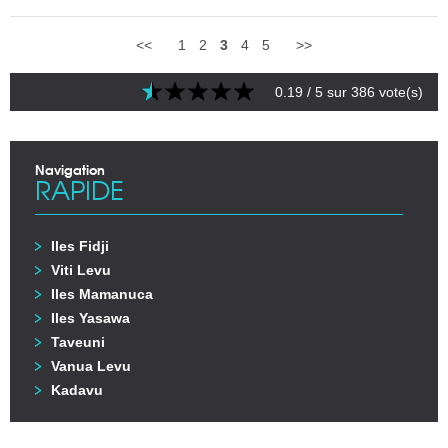
<<
1
2
3
4
5
>>
0.19
/ 5 sur
386
vote(s)
Navigation
RAPIDE
Iles Fidji
Viti Levu
Iles Mamanuca
Iles Yasawa
Taveuni
Vanua Levu
Kadavu