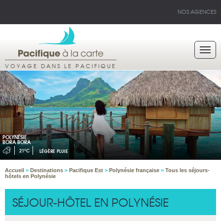
NOS AGENCES
VOYAGE DANS LE PACIFIQUE
POLYNÉSIE
BORA BORA
21°C
LÉGÈRE PLUIE
Accueil
>
Destinations
>
Pacifique Est
>
Polynésie française
>
Tous les séjours-
hôtels en Polynésie
SÉJOUR-HÔTEL EN POLYNÉSIE