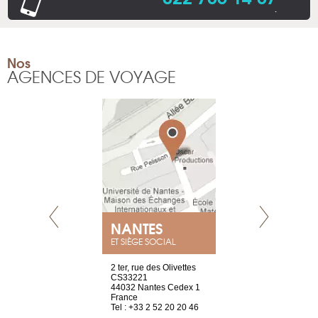
.
Nos
AGENCES DE VOYAGE
NEUVE
NANTES
GENÈV
ET SIÈGE SOCIAL
a-shop
2 ter, rue des Olivettes
rue de Montc
el, 106
CS33221
1207 Genèv
neuve
44032 Nantes Cedex 1
Suisse
France
Tel : +41 22 
1 965 65 00
Tel : +33 2 52 20 20 46