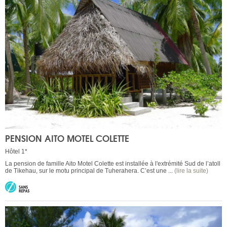
PENSION AITO MOTEL COLETTE
Hôtel 1*
La pension de famille Aito Motel Colette est installée à l'extrémité Sud de l’atoll
de Tikehau, sur le motu principal de Tuherahera. C’est une ...
(lire la suite)