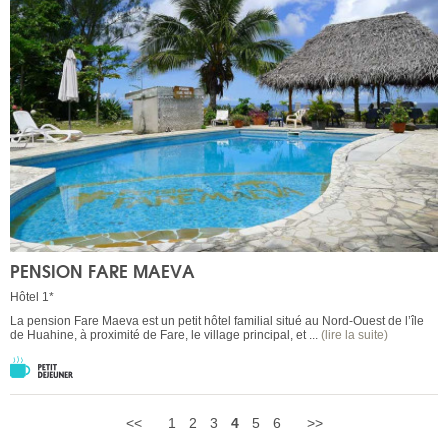
PENSION FARE MAEVA
Hôtel 1*
La pension Fare Maeva est un petit hôtel familial situé au Nord-Ouest de l’île
de Huahine, à proximité de Fare, le village principal, et ...
(lire la suite)
<<
1
2
3
4
5
6
>>